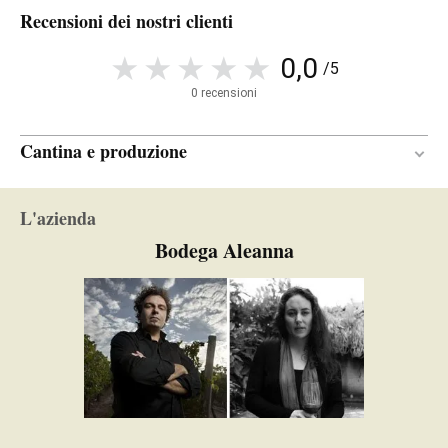
Recensioni dei nostri clienti
0,0
/5
0 recensioni
Cantina e produzione
Acciaio inox / Legno
RECIPIENTE DI
L'azienda
FERMENTAZIONE
Bodega Aleanna
Usate
ETÀ DELLE BARRIQUE