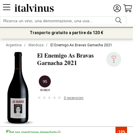
Trasporto gratuito a partire da 120 €
Argentina
/
Mendoza
/
El Enemigo As Bravas Garnacha 2021
El Enemigo As Bravas
2021
Garnacha
1
95
PARKER
0 recensioni
-10%
4 per spedizione immediata
i