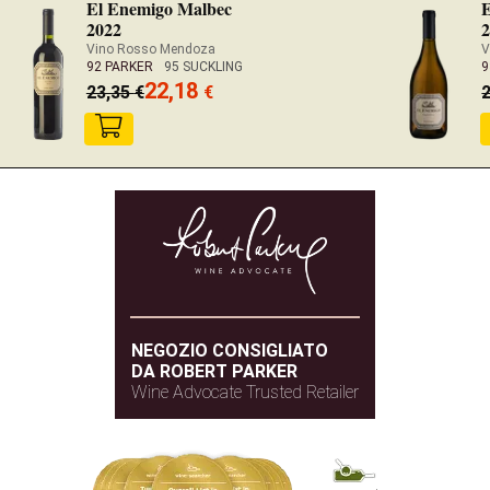
El Enemigo Malbec
2022
Vino Rosso Mendoza
V
92 PARKER
95 SUCKLING
9
22,18
23,35
€
€
NEGOZIO CONSIGLIATO
DA ROBERT PARKER
Wine Advocate Trusted Retailer