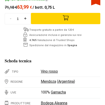
63,99
71,10
€
€
/ bott. 0,75 L
-
+
Trasporto gratuito a partire da 120 €
Assicurazione inclusa e garanzia sui resi
4.74/5
Valutazione di Trusted Shops
Spedizione dal magazzino in
Spagna
Scheda tecnica
Vino rosso
TIPO
Mendoza
(
Argentina
)
REGIONE
100%
Garnacha
UVE
Bodega Aleanna
PRODUTTORE