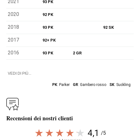
2021
93 PK
2020
92 PK
2018
93 PK
92 SK
2017
92+ PK
2016
93 PK
2 GR
VEDI DI PIÙ...
PK
: Parker
GR
: Gambero rosso
SK
: Suckling
Recensioni dei nostri clienti
4,1
/5