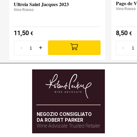
Pago de V
Ultreia Saint Jacques 2023
Vino Rosso
Vino Rosso
11,50
8,50
€
€
-
+
-
NEGOZIO CONSIGLIATO
DA ROBERT PARKER
Wine Advocate Trusted Retailer