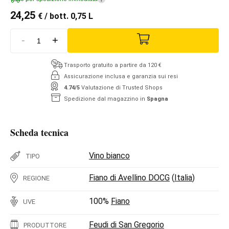
24,25
€
/ bott. 0,75 L
-
+
Trasporto gratuito a partire da 120 €
Assicurazione inclusa e garanzia sui resi
4.74/5
Valutazione di Trusted Shops
Spedizione dal magazzino in
Spagna
Scheda tecnica
Vino bianco
TIPO
Fiano di Avellino DOCG
(
Italia
)
REGIONE
100%
Fiano
UVE
Feudi di San Gregorio
PRODUTTORE