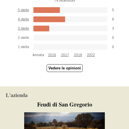
14 recensioni
5 stelle
5
4 stelle
6
3 stelle
3
2 stelle
0
1 stella
0
Annata:
2016
2017
2018
2022
Vedere le opinioni
L'azienda
Feudi di San Gregorio