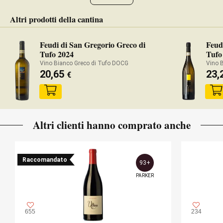
Altri prodotti della cantina
Feudi di San Gregorio Greco di
Feud
Tufo 2024
Tufo
Vino Bianco Greco di Tufo DOCG
Vino 
20,65
23,
€
Altri clienti hanno comprato anche
Raccomandato
93+
PARKER
655
234