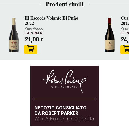
Prodotti simili
El Escocés Volante El Puño
Cue
2022
202
Vino Rosso
Vino
94 PARKER
93 P
21,00
24
€
NEGOZIO CONSIGLIATO
DA ROBERT PARKER
Wine Advocate Trusted Retailer