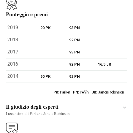
Punteggio e premi
2019
90 PK
93 PN
2018
92 PN
2017
93 PN
2016
92 PN
16.5 JR
2014
90 PK
92 PN
PK
: Parker
PN
: Peñín
JR
: Jancis robinson
Il giudizio degli esperti
I recensioni di Parker e Jancis Robinson
Traduci