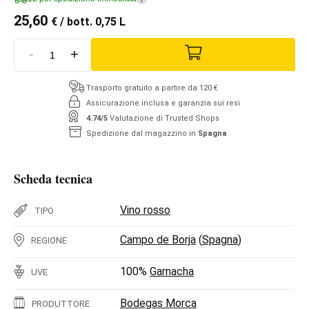
25,60
€
/ bott. 0,75 L
-
+
Trasporto gratuito a partire da 120 €
Assicurazione inclusa e garanzia sui resi
4.74/5
Valutazione di Trusted Shops
Spedizione dal magazzino in
Spagna
Scheda tecnica
Vino rosso
TIPO
Campo de Borja
(
Spagna
)
REGIONE
100%
Garnacha
UVE
Bodegas Morca
PRODUTTORE