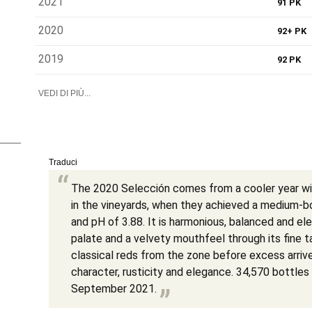
2021
91 PK
2020
92+ PK
2019
92 PK
VEDI DI PIÙ...
Traduci
The 2020 Selección comes from a cooler year wit
in the vineyards, when they achieved a medium-b
and pH of 3.88. It is harmonious, balanced and e
palate and a velvety mouthfeel through its fine t
classical reds from the zone before excess arrive
character, rusticity and elegance. 34,570 bottles
September 2021.