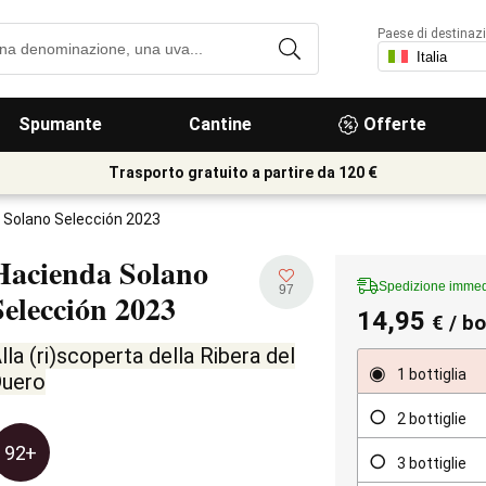
Paese di destinaz
Spumante
Cantine
Offerte
Trasporto gratuito a partire da 120 €
 Solano Selección 2023
Hacienda Solano
Spedizione immed
97
Selección
2023
14,95
€
/ bo
lla (ri)scoperta della Ribera del
1 bottiglia
uero
2 bottiglie
92+
3 bottiglie