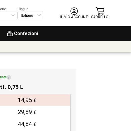
ione:
Lingua
IL MIO ACCOUNT
CARRELLO
Confezioni
iata
i
tt. 0,75 L
14,95
€
29,89
€
44,84
€