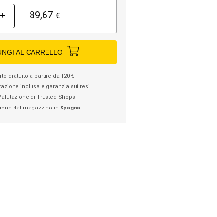
89,67
+
€
UNGI AL CARRELLO
to gratuito a partire da 120 €
razione inclusa e garanzia sui resi
Valutazione di Trusted Shops
ione dal magazzino in
Spagna