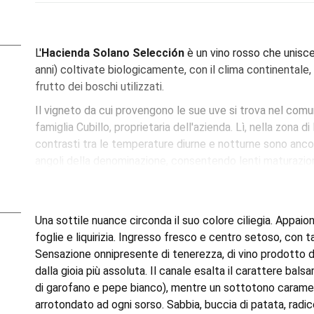
L'
Hacienda Solano Selección
è un vino rosso che unisce 
anni) coltivate biologicamente, con il clima continentale, l'
frutto dei boschi utilizzati.
Il vigneto da cui provengono le sue uve si trova nel comun
famiglia Cubillo, proprietaria dell'azienda. Lì, nella zona d
contrasti tra le temperature diurne e notturne sono ancora
angoli della denominazione, consentendo lenti maturazion
equilibrio, complessità e freschezza. Un altro dei segreti
coplantazione, poiché nei suoi vecchi vigneti l'uva tempr
percentuali di altre uve locali, come l'albillo, che conferi
Una sottile nuance circonda il suo colore ciliegia. Appaiono
In cantina, lo stile non interventista dell'enologa
Sophie
foglie e liquirizia. Ingresso fresco e centro setoso, con ta
Mustiguillo) si basa sull'uso minimo di zolfo e sull'uso d
Sensazione onnipresente di tenerezza, di vino prodotto 
l'essenza del frutto né lo sovraccaricano di tannini super
dalla gioia più assoluta. Il canale esalta il carattere bals
un vino che guarda indietro, ricordando i vini dei nonni, per
di garofano e pepe bianco), mentre un sottotono caramel
arrotondato ad ogni sorso. Sabbia, buccia di patata, rad