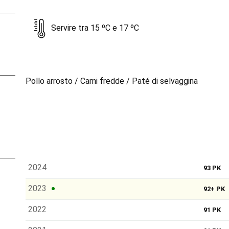
Servire tra 15 ºC e 17 ºC
Pollo arrosto / Carni fredde / Paté di selvaggina
2024
93 PK
2023
92+ PK
2022
91 PK