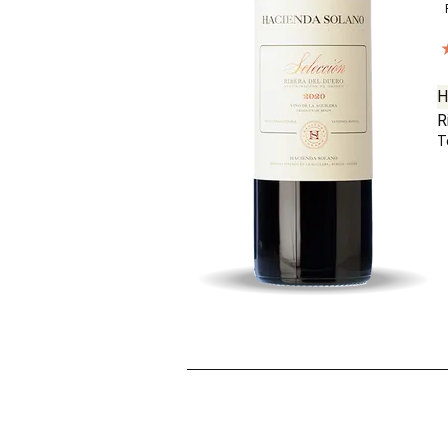
H
R
T