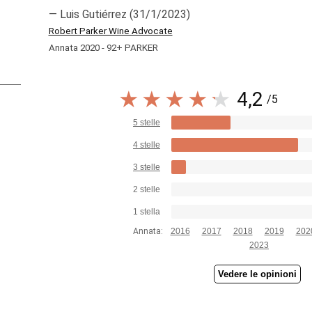
— Luis Gutiérrez (31/1/2023)
Robert Parker Wine Advocate
Annata 2020 - 92+ PARKER
4,2
/5
5 stelle
4 stelle
3 stelle
2 stelle
1 stella
Annata:
2016
2017
2018
2019
202
2023
Vedere le opinioni