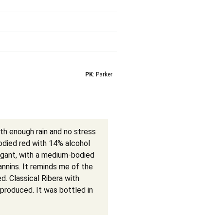
PK
: Parker
h enough rain and no stress
odied red with 14% alcohol
legant, with a medium-bodied
annins. It reminds me of the
d. Classical Ribera with
 produced. It was bottled in