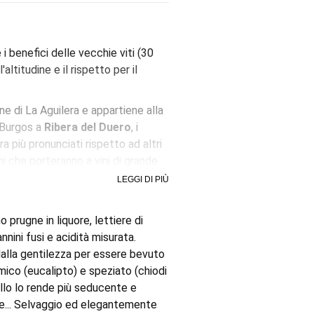
i benefici delle vecchie viti (30
altitudine e il rispetto per il
e di La Aguilera e appartiene alla
i Burgos a
Ribera del Duero
, i
 più pronunciati rispetto ad altri
i che porteranno a vini di grande
 di Hacienda Solano è la
LEGGI DI PIÙ
anillo convive con piccole
scono ulteriore eleganza al vino.
 prugne in liquore, lettiere di
 Khün
e
Toni Sarrión
(Bodega
nnini fusi e acidità misurata.
i botti usate che non diffondono
dalla gentilezza per essere bevuto
flui. L'Hacienda Solano Selección è
amico (eucalipto) e speziato (chiodi
 affrontare il futuro con garanzie.
lo lo rende più seducente e
ice... Selvaggio ed elegantemente