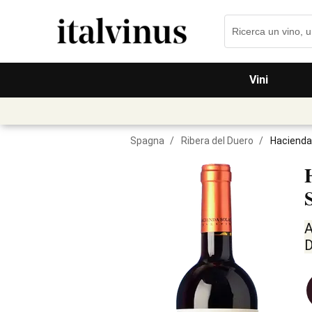
Vini
Spagna
/
Ribera del Duero
/
Hacienda
A
D