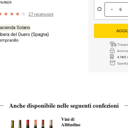
PARKER
-
27 recensioni
acienda Solano
AGGI
ibera del Duero
(
Spagna
)
empranillo
Traspor
Assicu
4.74/5
Spediz
Anche disponibile nelle seguenti confezioni
Vini di
Altitudine