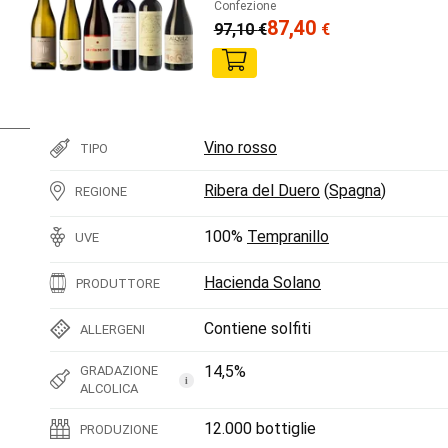
Confezione
87,40
97,10
€
€
Vino rosso
TIPO
Ribera del Duero
(
Spagna
)
REGIONE
100%
Tempranillo
UVE
Hacienda Solano
PRODUTTORE
Contiene solfiti
ALLERGENI
14,5%
GRADAZIONE
i
ALCOLICA
12.000 bottiglie
PRODUZIONE