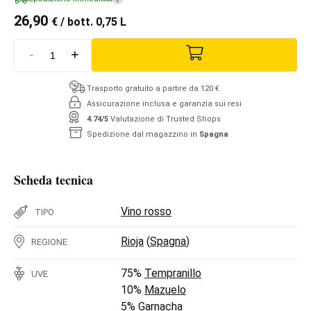
26,90
€
/ bott. 0,75 L
-
+
Trasporto gratuito a partire da 120 €
Assicurazione inclusa e garanzia sui resi
4.74/5
Valutazione di Trusted Shops
Spedizione dal magazzino in
Spagna
Scheda tecnica
Vino rosso
TIPO
Rioja
(
Spagna
)
REGIONE
75%
Tempranillo
UVE
10%
Mazuelo
5%
Garnacha