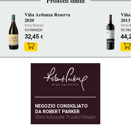
Prodotti simili
Viña Ardanza Reserva
Viña
2020
2013
Vino Rosso
Vino 
94 PARKER
95 PA
32,45
44,
€
NEGOZIO CONSIGLIATO
DA ROBERT PARKER
Wine Advocate Trusted Retailer