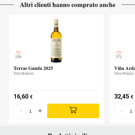
Altri clienti hanno comprato anche
199
372
Terras Gauda 2025
Viña Arda
Vino Bianco
Vino Rosso
16,60
32,45
€
€
-
+
-