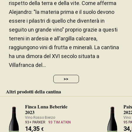
rispetto della terra e della vite. Come afferma
Alejandro: "la materia prima e il suolo devono
essere i pilastri di quello che diventerà in
seguito un grande vino" proprio grazie a questi
terreni in ardesia e all'argilla calcarea,
raggiungono vini di frutta e minerali. La cantina
ha una dimora del XVI secolo situata a
Villafranca del...
>>
Altri prodotti della cantina
Finca Luna Beberide
Pai
2023
202
Vino Rosso Bierzo
Vino
93+ PARKER
93 TIM ATKIN
95 P
14,35
34
€