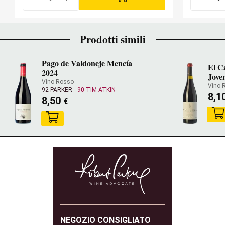
Prodotti simili
Pago de Valdoneje Mencía
El C
2024
Jove
Vino Rosso
Vino 
92 PARKER
90 TIM ATKIN
8,1
8,50
€
NEGOZIO CONSIGLIATO