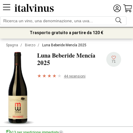
Trasporto gratuito a partire da 120 €
Spagna
/
Bierzo
/
Luna Beberide Mencía 2025
Luna Beberide Mencía
2025
71
44 recensioni
13 per spedizione immediata
i