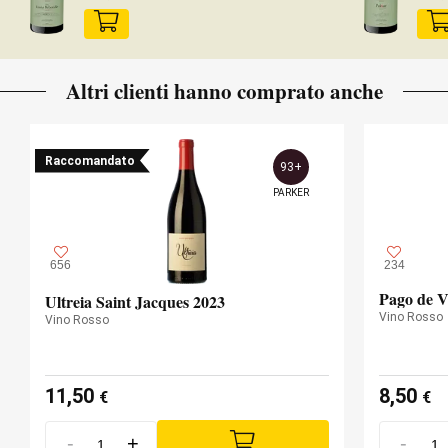
Altri clienti hanno comprato anche
Raccomandato
93+
PARKER
656
234
Pago de V
Ultreia Saint Jacques 2023
Vino Rosso
Vino Rosso
11,50
8,50
€
€
-
+
-