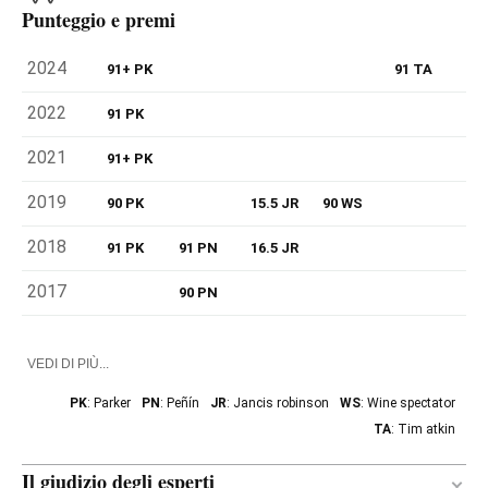
Punteggio e premi
2024
91+ PK
91 TA
2022
91 PK
2021
91+ PK
2019
90 PK
15.5 JR
90 WS
2018
91 PK
91 PN
16.5 JR
2017
90 PN
VEDI DI PIÙ...
PK
: Parker
PN
: Peñín
JR
: Jancis robinson
WS
: Wine spectator
TA
: Tim atkin
Il giudizio degli esperti