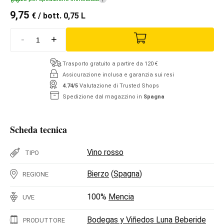
9,75
€
/ bott. 0,75 L
-
+
Trasporto gratuito a partire da 120 €
Assicurazione inclusa e garanzia sui resi
4.74/5
Valutazione di Trusted Shops
Spedizione dal magazzino in
Spagna
Scheda tecnica
Vino rosso
TIPO
Bierzo
(
Spagna
)
REGIONE
100%
Mencia
UVE
Bodegas y Viñedos Luna Beberide
PRODUTTORE