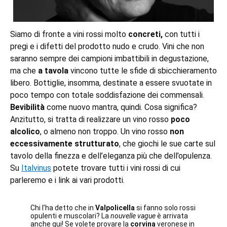
Siamo di fronte a vini rossi molto
concreti,
con tutti i
pregi e i difetti del prodotto nudo e crudo. Vini che non
saranno sempre dei campioni imbattibili in degustazione,
ma che
a tavola
vincono tutte le sfide di sbicchieramento
libero. Bottiglie, insomma, destinate a essere svuotate in
poco tempo con totale soddisfazione dei commensali.
Bevibilità
come nuovo mantra, quindi. Cosa significa?
Anzitutto, si tratta di realizzare un vino rosso
poco
alcolico
, o almeno non troppo. Un vino rosso
non
eccessivamente strutturato
, che giochi le sue carte sul
tavolo della finezza e dell’eleganza più che dell’opulenza.
Su
Italvinus
potete trovare tutti i vini rossi di cui
parleremo e i link ai vari prodotti.
Chi l’ha detto che in
Valpolicella
si fanno solo rossi
opulenti e muscolari? La
nouvelle vague
è arrivata
anche qui! Se volete provare la
corvina
veronese in