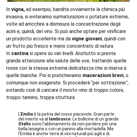
In
vigna,
ad esempio, bandita ovviamente la chimica più
invasiva, si eviteranno surmaturazioni o potature estreme,
volte ad arricchire a dismisura la concentrazione degli
acini e, quindi, del vino. Si può anche optare per vinificare
un prodotto eccellente ma da
vigne giovani
, quindi con
un frutto più fresco e meno concentrato di natura.
In
cantina
si opera su vari livelli. Anzitutto si presta
grande attenzione alla salute delle uve, trattando quelle
rosse con la stessa estrema delicatezza che si riserva a
quelle bianche. Poi si praticheranno
macerazioni brevi
, o
comunque non esagerate. Si procederà “per sottrazione”,
evitando cioè di caricare il mosto-vino di troppo colore,
troppo tannino, troppa struttura.
L’
Emilia
è la patria del rosso piacevole. Gran parte
del merito va al
lambrusco
. Le bollicine di un grande
Otello
sono l’abbinamento da non perdere per una
bella lasagna o con un panino alla mortadella. Ma
l’Emilia è anche terra di vini naturali più agili e di