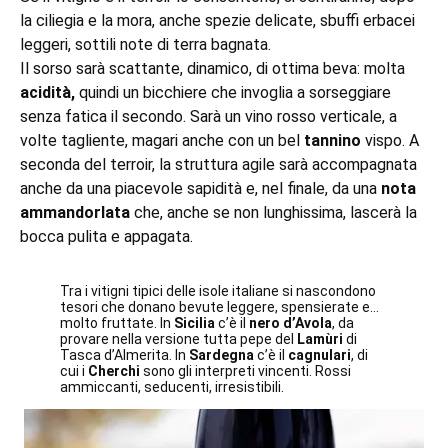
la ciliegia e la mora, anche spezie delicate, sbuffi erbacei
leggeri, sottili note di terra bagnata.
Il sorso sarà scattante, dinamico, di ottima beva: molta
acidità,
quindi un bicchiere che invoglia a sorseggiare
senza fatica il secondo. Sarà un vino rosso verticale, a
volte tagliente, magari anche con un bel
tannino
vispo. A
seconda del terroir, la struttura agile sarà accompagnata
anche da una piacevole sapidità e, nel finale, da una
nota
ammandorlata
che, anche se non lunghissima, lascerà la
bocca pulita e appagata.
Tra i vitigni tipici delle isole italiane si nascondono
tesori che donano bevute leggere, spensierate e…
molto fruttate. In
Sicilia
c’è il
nero d’Avola
, da
provare nella versione tutta pepe del
Lamùri
di
Tasca d’Almerita. In
Sardegna
c’è il
cagnulari
, di
cui i
Cherchi
sono gli interpreti vincenti. Rossi
ammiccanti, seducenti, irresistibili.