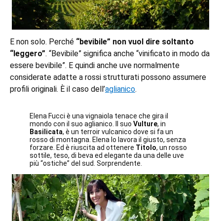
E non solo. Perché
“bevibile” non vuol dire soltanto
“leggero”
. “Bevibile” significa anche “vinificato in modo da
essere bevibile”. E quindi anche uve normalmente
considerate adatte a rossi strutturati possono assumere
profili originali. È il caso dell’
aglianico
.
Elena Fucci è una vignaiola tenace che gira il
mondo con il suo aglianico. Il suo
Vulture
, in
Basilicata
, è un terroir vulcanico dove si fa un
rosso di montagna. Elena lo lavora il giusto, senza
forzare. Ed è riuscita ad ottenere
Titolo
, un rosso
sottile, teso, di beva ed elegante da una delle uve
più “ostiche” del sud. Sorprendente.