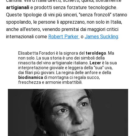
cantina. Vini d'Italia diretti, schietti, quindi, solitamente
artigianali
e prodotti senza forzature tecnologiche.
Queste tipologie di vini più sinceri, "senza fronzoli" stanno
spopolando, le persone li apprezzano, non solo in Italia,
anche all'estero, venendo premitai dai maggiori critici
internazionali come
Robert Parker
o
James Suckling
.
Elisabetta Foradori è la signora del
teroldego
. Ma
non solo. La sua storia è uno dei simboli della
rinascita del vino artigianale italiano.
Lezer
è la sua
interpretazione gioviale e leggera della “sua” uva,
dai filari più giovani. La regina delle anfore e della
biodinamica
di montagna ci regala succo,
freschezza e armonie imbattibili.