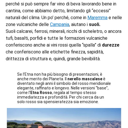
perché si può sempre far vino di beva lavorando bene in
cantina, come abbiamo detto, limitando gli “eccessi”
naturali del clima. Un po’ perché, come in
Maremma
e nelle
zone vulcaniche delle
Campania
, aiutano i
suoli.
Suoli calcarei, ferrosi, minerali, ricchi di scheletro, o ancora
tufi, basalti, porfidi e tutte le formazioni vulcaniche
conferiscono anche ai vini rossi quella “spalla” di
durezze
che conferiscono alle etichette finezza, sapidità,
drittezza di struttura e, quindi, grande bevibilità.
Se l’Etna non ha più bisogno di presentazioni, è
anche merito dei Planeta. Il
nerello mascalese
è
diventato negli anni il simbolo del rosso meridionale
elegante, raffinato e longevo. Nelle versioni “base”,
come l’
Etna Rosso
, regala al tempo stesso
immediatezza e profondità. Per chi cerca da un
solo rosso sia spensieratezza sia emozione.