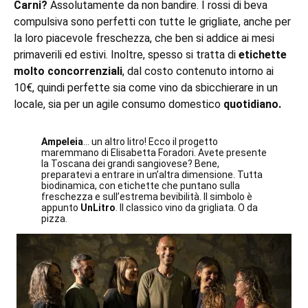
Carni?
Assolutamente da non bandire. I rossi di beva
compulsiva sono perfetti con tutte le grigliate, anche per
la loro piacevole freschezza, che ben si addice ai mesi
primaverili ed estivi. Inoltre, spesso si tratta di
etichette
molto concorrenziali
, dal costo contenuto intorno ai
10€, quindi perfette sia come vino da sbicchierare in un
locale, sia per un agile consumo domestico
quotidiano.
Ampeleia
… un altro litro! Ecco il progetto
maremmano di Elisabetta Foradori. Avete presente
la Toscana dei grandi sangiovese? Bene,
preparatevi a entrare in un’altra dimensione. Tutta
biodinamica, con etichette che puntano sulla
freschezza e sull’estrema bevibilità. Il simbolo è
appunto
UnLitro
. Il classico vino da grigliata. O da
pizza.