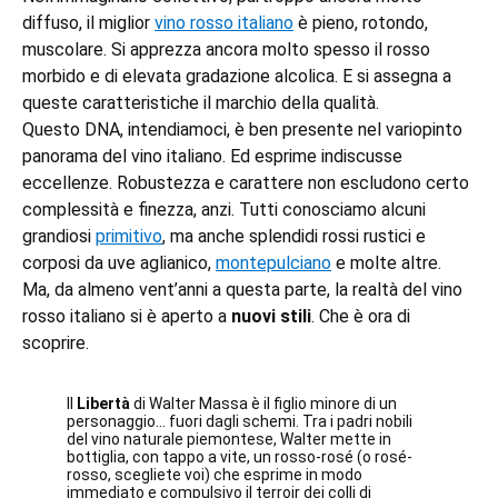
diffuso, il miglior
vino rosso italiano
è pieno, rotondo,
muscolare. Si apprezza ancora molto spesso il rosso
morbido e di elevata gradazione alcolica. E si assegna a
queste caratteristiche il marchio della qualità.
Questo DNA, intendiamoci, è ben presente nel variopinto
panorama del vino italiano. Ed esprime indiscusse
eccellenze. Robustezza e carattere non escludono certo
complessità e finezza, anzi. Tutti conosciamo alcuni
grandiosi
primitivo
, ma anche splendidi rossi rustici e
corposi da uve aglianico,
montepulciano
e molte altre.
Ma, da almeno vent’anni a questa parte, la realtà del vino
rosso italiano si è aperto a
nuovi stili
. Che è ora di
scoprire.
Il
Libertà
di Walter Massa è il figlio minore di un
personaggio… fuori dagli schemi. Tra i padri nobili
del vino naturale piemontese, Walter mette in
bottiglia, con tappo a vite, un rosso-rosé (o rosé-
rosso, scegliete voi) che esprime in modo
immediato e compulsivo il terroir dei colli di